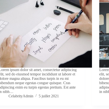
Lorem ipsum dolor sit amet, consectetur adipiscing
Lorem 
elit, sed do eiusmod tempor incididunt ut labore et
elit, 
dolore magna aliqua. Faucibus turpis in eu mi
dolore
bibendum neque egestas congue quisque. Cras
biben
adipiscing enim eu turpis egestas pretium. Est ante
adipis
in nibh…
in ni
CelabrityAdmin
5 juillet 2021